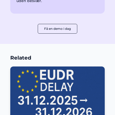
uden besvær.
Få en demo i dag
Related