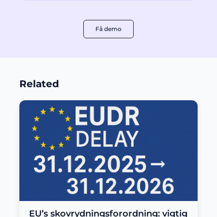
Få demo
Related
EU’s skovrydningsforordning: vigtig